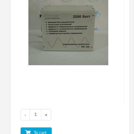
-
+
To cart