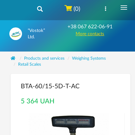
(0)
+38 067 622-06-91
“Vostok”
More contacts
Ltd.
Products and services
Weighing Systems
Retail Scales
ВТА-60/15-5D-Т-АС
5 364 UAH