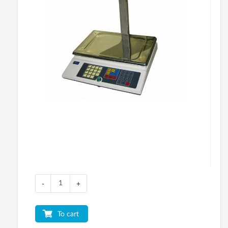
-
+
To cart