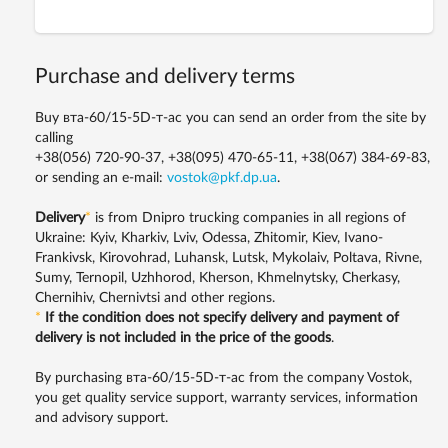
Purchase and delivery terms
Buy вта-60/15-5D-т-ас you can send an order from the site by
calling
+38(056) 720-90-37, +38(095) 470-65-11, +38(067) 384-69-83,
or sending an e-mail:
vostok@pkf.dp.ua
.
Delivery
*
is from Dnipro trucking companies in all regions of
Ukraine: Kyiv, Kharkiv, Lviv, Odessa, Zhitomir, Kiev, Ivano-
Frankivsk, Kirovohrad, Luhansk, Lutsk, Mykolaiv, Poltava, Rivne,
Sumy, Ternopil, Uzhhorod, Kherson, Khmelnytsky, Cherkasy,
Chernihiv, Chernivtsi and other regions.
*
If the condition does not specify delivery and payment of
delivery is not included in the price of the goods
.
By purchasing вта-60/15-5D-т-ас from the company Vostok,
you get quality service support, warranty services, information
and advisory support.