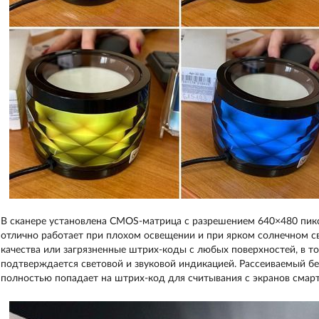
В сканере установлена CMOS-матрица с разрешением 640×480 пик
отлично работает при плохом освещении и при ярком солнечном св
качества или загрязненные штрих-коды с любых поверхностей, в то
подтверждается световой и звуковой индикацией. Рассеиваемый бе
полностью попадает на штрих-код для считывания с экранов смар