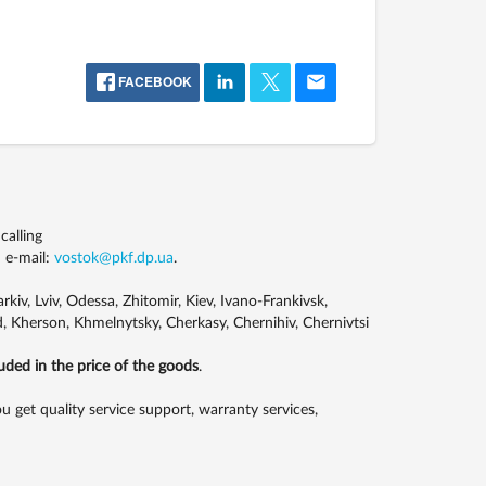
FACEBOOK
alling
 e-mail:
vostok@pkf.dp.ua
.
kiv, Lviv, Odessa, Zhitomir, Kiev, Ivano-Frankivsk,
, Kherson, Khmelnytsky, Cherkasy, Chernihiv, Chernivtsi
luded in the price of the goods
.
et quality service support, warranty services,