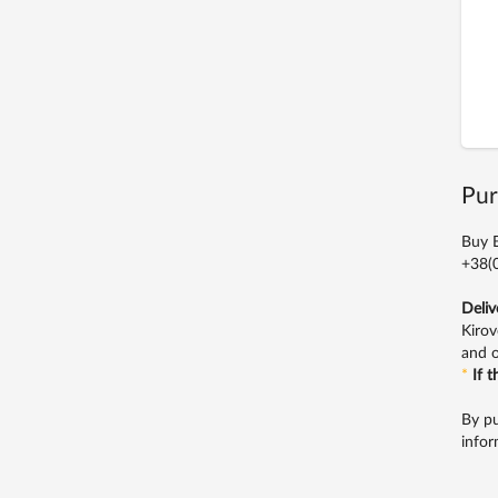
Pur
Buy B
+38(0
Deliv
Kirov
and o
*
If 
By pu
infor