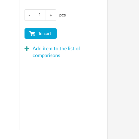
pcs
-
+
To cart
Add item to the list of
comparisons