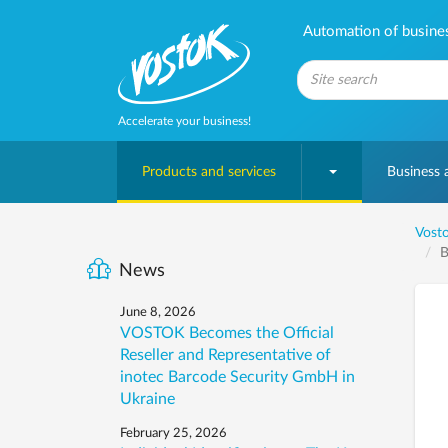
Automation of business
Accelerate your business!
Products and services
Business
Vosto
B
News
June 8, 2026
VOSTOK Becomes the Official
Reseller and Representative of
inotec Barcode Security GmbH in
Ukraine
February 25, 2026