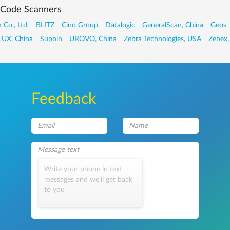
 Code Scanners
 Co., Ltd.
BLITZ
Cino Group
Datalogic
GeneralScan, China
Geos
UX, China
Supoin
UROVO, China
Zebra Technologies, USA
Zebex,
Feedback
Write your phone in text
messages and we'll get back
to you