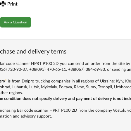
Print
Ask a Question
chase and delivery terms
ar code scanner HPRT P100 2D you can send an order from the site by c
56) 720-90-37, +38(095) 470-65-11, +38(067) 384-69-83,
or sending an
ery
*
is from Dnipro trucking companies in all regions of Ukraine: Kyiv, Khar
ohrad, Luhansk, Lutsk, Mykolaiv, Poltava, Rivne, Sumy, Ternopil, Uzhhorod
ther regions.
the condition does not specify delivery and payment of delivery is not inc
rchasing Bar code scanner HPRT P100 2D from the company Vostok, you g
mation and advisory support.