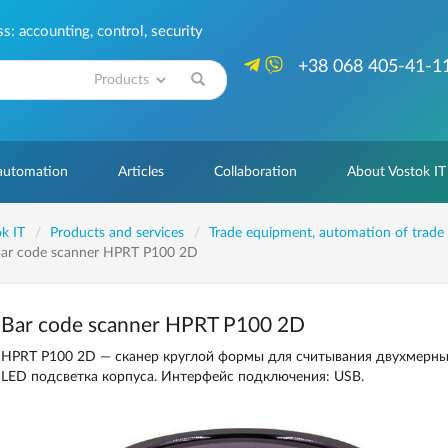
: accounting, control, security
+38 068 405-41-1
Search
 automation
Articles
Collaboration
About Vostok IT
k IT
Products and services
Trade equipment, automation of trade
ar code scanner HPRT P100 2D
Bar code scanner HPRT P100 2D
HPRT P100 2D — сканер круглой формы для считывания двухмерны
LED подсветка корпуса. Интерфейс подключения: USB.