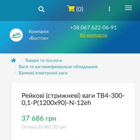
(0)
+38 067 622-06-91
Компанія
Усі контакти
«Восток»
Товари та послуги
Ваги та ваговимірювальне обладнання
Балкові електронні ваги
Рейкові (стрижневі) ваги ТВ4-300-
0,1-Р(1200х90)-N-12eh
37 686 грн
Оптова 35 801,70 грн