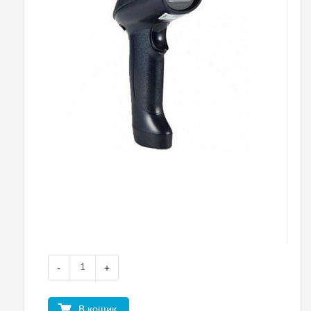
-
+
В кошик