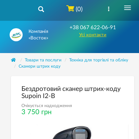
(0)
+38 067 622-06-91
Компанія
Усі контакти
«Восток»
Товари та послуги
Техніка для торгівлі та обліку
Сканери штрих коду
Бездротовий сканер штрих-коду
Supoin I2-B
Очікується надходження
3 750 грн