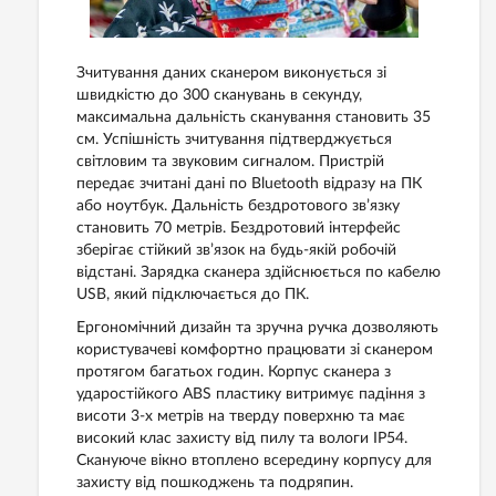
Зчитування даних сканером виконується зі
швидкістю до 300 сканувань в секунду,
максимальна дальність сканування становить 35
см. Успішність зчитування підтверджується
світловим та звуковим сигналом. Пристрій
передає зчитані дані по Bluetooth відразу на ПК
або ноутбук. Дальність бездротового зв’язку
становить 70 метрів. Бездротовий інтерфейс
зберігає стійкий зв’язок на будь-якій робочій
відстані. Зарядка сканера здійснюється по кабелю
USB, який підключається до ПК.
Ергономічний дизайн та зручна ручка дозволяють
користувачеві комфортно працювати зі сканером
протягом багатьох годин. Корпус сканера з
ударостійкого ABS пластику витримує падіння з
висоти 3-х метрів на тверду поверхню та має
високий клас захисту від пилу та вологи IP54.
Скануюче вікно втоплено всередину корпусу для
захисту від пошкоджень та подряпин.