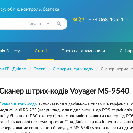
су: облік, контроль, безпека
+38 068 405-41-1
Знайти
ія бізнесу
Статті
Проекти та замовники
Співпр
ок IT - Дніпро
Статті
Сканери штрих-коду
Cканер штрих-ко
Cканер штрих-кодів Voyager MS-9540
Сканер штрих-коду
випускається з декількома типами інтерфейсів: с
модифікації RS-232 (наприклад, для підключення до POS-терміналів I
як і у більшості ПЗС-сканерів) дає можливість живити сканер від P
вартість касової системи, зростає її надійність та поліпшується зовн
перерахованих вище якостей, Voyager MS-9540 можна назвати одним