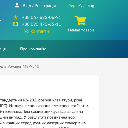
Вхід
Реєстрація
Укр
Рус
Eng
/
+38 067 622-06-91
1
+38 095 470-65-11
Немає товарів
Усі контакти
аця
Про компанію
дів Voyager MS-9540
тандартний RS-232, розрив клавіатури, різні
PC). Незначне споживання електроенергії (втім,
OS-термінала. Тим самим знижується загальна
ішній вигляд. У результаті поєднання всіх
 з кращих серед ручних лазерних сканерів на