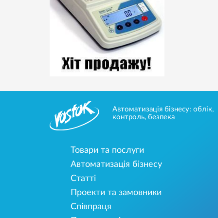
Автоматизація бізнесу: облік,
контроль, безпека
Товари та послуги
Автоматизація бізнесу
Статті
Проекти та замовники
Співпраця