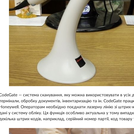
CodeGate — система сканування, яку можна використовувати в усіх 
термінали, обробку документів, інвентаризацію та ін. CodeGate прац
Honeywell. Операторам необхідно поєднати лазерну лінію зі штрих-
дані у систему обліку. Ця функція особливо актуальна у тому випадк
декілька штрих-кодів, наприклад, серійний номер партії, код товару