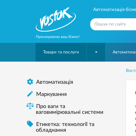
Автоматизація бізне
Прискорюємо ваш бізнес!
Товари та послуги
Автоматизац
Вост

Автоматизація

Mаркування
Про ваги та
ваговимірювальні системи

Етикетка: технології та
обладнання