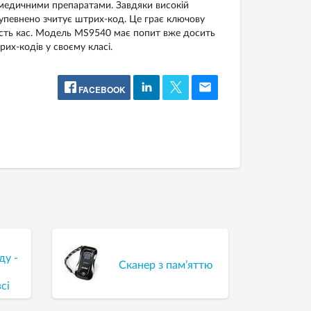
 медичними препаратами. Завдяки високій
упевнено зчитує штрих-код. Це грає ключову
ість кас. Модель MS9540 має попит вже досить
их-кодів у своєму класі.
FACEBOOK
ду -
Сканер з пам’яттю
всі