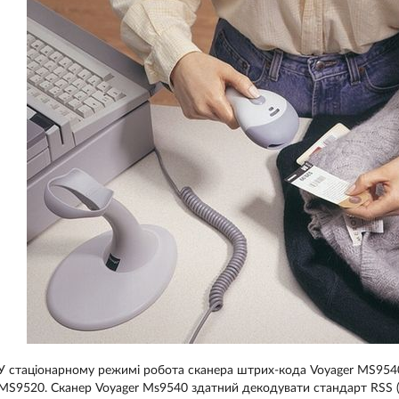
У стаціонарному режимі робота сканера штрих-кода Voyager MS9540 
MS9520. Сканер Voyager Ms9540 здатний декодувати стандарт RSS (