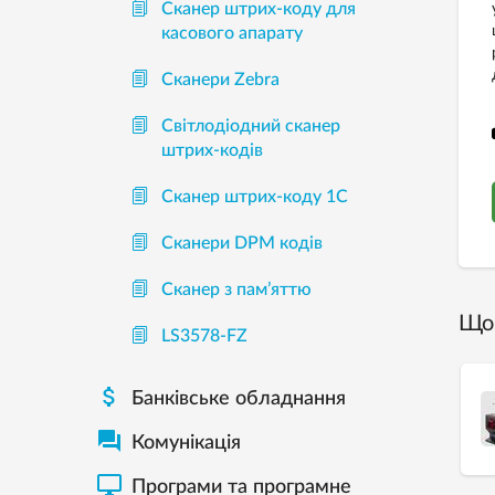
Сканер штрих-коду для
касового апарату
Сканери Zebra
Світлодіодний сканер
штрих-кодів
Сканер штрих-коду 1С
Сканери DPM кодів
Сканер з пам’яттю
Що 
LS3578-FZ

Банківське обладнання

Комунікація

Програми та програмне