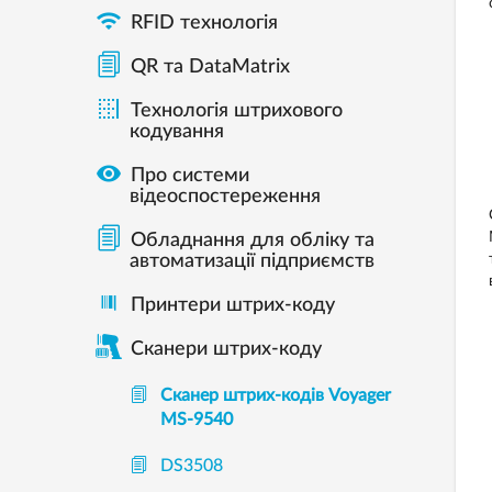

RFID технологія
QR та DataMatrix

Технологія штрихового
кодування

Про системи
відеоспостереження
Обладнання для обліку та
автоматизації підприємств
Принтери штрих-коду
Сканери штрих-коду
Cканер штрих-кодів Voyager
MS-9540
DS3508