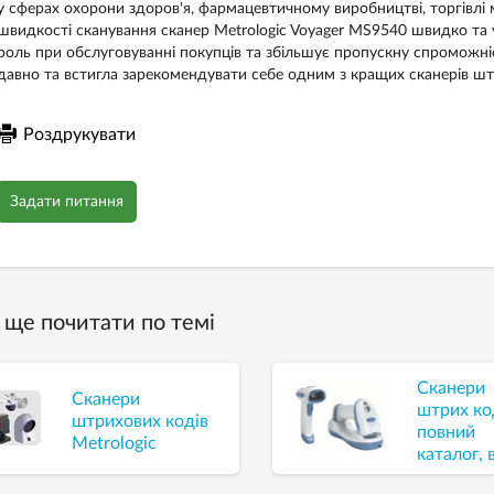
у сферах охорони здоров'я, фармацевтичному виробництві, торгівлі
швидкості сканування сканер Metrologic Voyager MS9540 швидко та 
роль при обслуговуванні покупців та збільшує пропускну спроможн
давно та встигла зарекомендувати себе одним з кращих сканерів штр
Роздрукувати
Задати питання
ще почитати по темі
Сканери
Сканери
штрих ко
штрихових кодів
повний
Metrologic
каталог, 
моделі