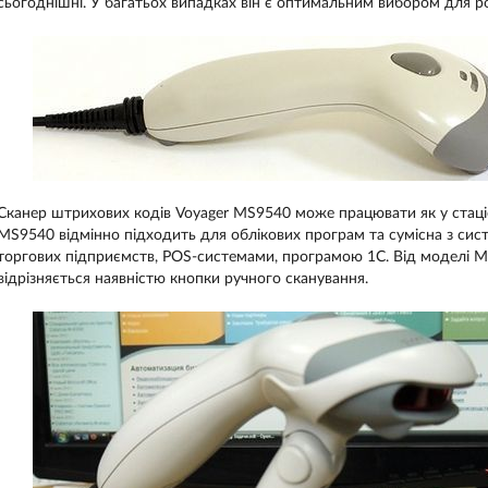
сьогоднішні. У багатьох випадках він є оптимальним вибором для ро
Сканер штрихових кодів Voyager MS9540 може працювати як у стаці
MS9540 відмінно підходить для облікових програм та сумісна з сис
торгових підприємств, POS-системами, програмою 1С. Від моделі
відрізняється наявністю кнопки ручного сканування.