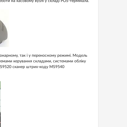
боти на касовому вузлі у складі POS-термінала.
онарному, так і у переносному режимі. Модель
темами керування складами, системами обліку
 MS9520 сканер штрих-коду MS9540