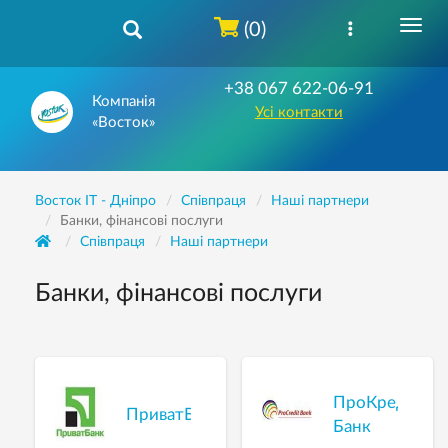
(0)
+38 067 622-06-91
Компанія
Усі контакти
«Восток»
Восток IT - Дніпро
Співпраця
Наші партнери
Банки, фінансові послуги
Співпраця
Наші партнери
Банки, фінансові послуги
ПроКредит
ПриватБанк
Банк