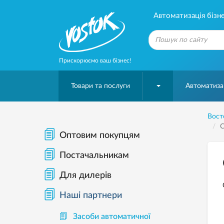
Автоматизація бізне
Прискорюємо ваш бізнес!
Товари та послуги
Автоматизац
Вост
C
Оптовим покупцям
Постачальникам
Для дилерів
Наші партнери
Засоби автоматичної