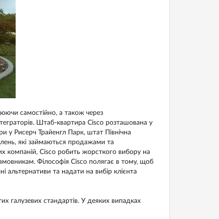
цюючи самостійно, а також через
нтеграторів. Штаб-квартира Cisco розташована у
три у Рисерч Трайенгл Парк, штат Північна
ілень, які займаються продажами та
них компаній, Cisco робить жорсткого вибору на
 замовникам. Філософія Cisco полягає в тому, щоб
ні альтернативи та надати на вибір клієнта
тих галузевих стандартів. У деяких випадках