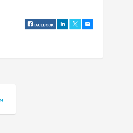
FACEBOOK
им