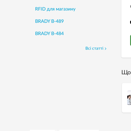
RFID для магазину
BRADY B-489
BRADY B-484
Всі статті
Що 