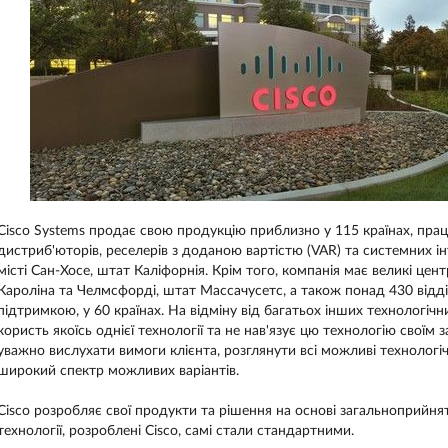
Cisco Systems продає свою продукцію приблизно у 115 країнах, пра
дистриб'юторів, реселерів з доданою вартістю (VAR) та системних і
місті Сан-Хосе, штат Каліфорнія. Крім того, компанія має великі цен
Кароліна та Челмсфорді, штат Массачусетс, а також понад 430 відд
підтримкою, у 60 країнах. На відміну від багатьох інших технологіч
користь якоїсь однієї технології та не нав'язує цю технологію своїм
уважно вислухати вимоги клієнта, розглянути всі можливі технологіч
широкий спектр можливих варіантів.
Cisco розробляє свої продукти та рішення на основі загальноприйня
технології, розроблені Cisco, самі стали стандартними.