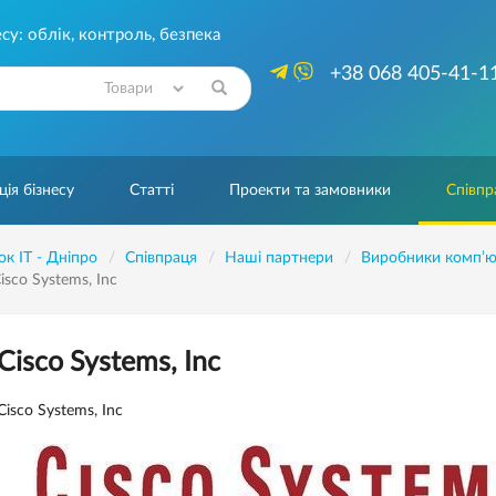
су: облік, контроль, безпека
+38 068 405-41-1
Знайти
ія бізнесу
Статті
Проекти та замовники
Співпр
ок IT - Дніпро
Співпраця
Наші партнери
Виробники комп’ют
isco Systems, Inc
Cisco Systems, Inc
Cisco Systems, Inc