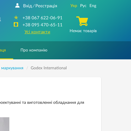
Вхід
Реєстрація
Укр
Рус
Eng
/
+38 067 622-06-91
1
+38 095 470-65-11
Немає товарів
Усі контакти
аця
Про компанію
в маркування
Godex International
роектуванні та виготовленні обладнання для