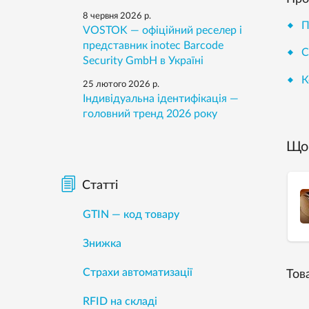
8 червня 2026 р.
П
VOSTOK — офіційний реселер і
представник inotec Barcode
С
Security GmbH в Україні
К
25 лютого 2026 р.
Індивідуальна ідентифікація —
головний тренд 2026 року
Що 
Статті
GTIN — код товару
Знижка
Страхи автоматизації
Тов
RFID на складі