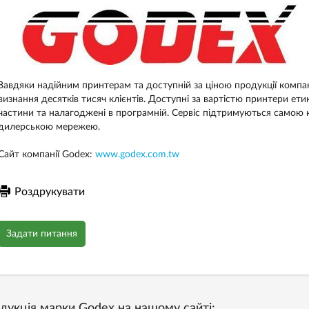
Завдяки надійним принтерам та доступній за ціною продукції компан
визнання десятків тисяч клієнтів. Доступні за вартістю принтери ети
частини та налагоджені в програмній. Сервіс підтримуються самою
дилерською мережею.
Сайт компанії Godex:
www.godex.com.tw
Роздрукувати
Задати питання
дукція марки Godex на нашому сайті: