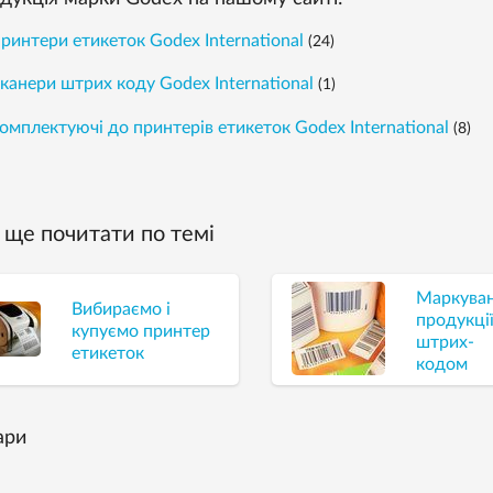
ринтери етикеток Godex International
(24)
канери штрих коду Godex International
(1)
омплектуючі до принтерів етикеток Godex International
(8)
ще почитати по темі
Маркува
Вибираємо і
продукці
купуємо принтер
штрих-
етикеток
кодом
ари