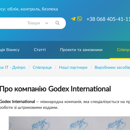
су: облік, контроль, безпека
+38 068 405-41-1
Знайти
ія бізнесу
Статті
Проекти та замовники
Співпр
ок IT - Дніпро
Співпраця
Наші партнери
Виробники засобі
Про компанію Godex International
Godex International
— міжнародна компанія, яка спеціалізується на п
роботи зі штриховими кодами.