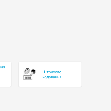
ння
ї
Штрихове
кодування