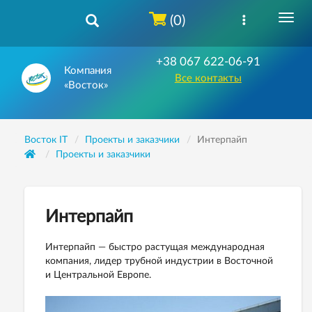
(0)
+38 067 622-06-91
Компания
Все контакты
«Восток»
Восток IT
Проекты и заказчики
Интерпайп
Проекты и заказчики
Интерпайп
Интерпайп — быстро растущая международная
компания, лидер трубной индустрии в Восточной
и Центральной Европе.