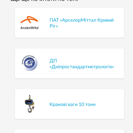
ПАТ «АрселорМіттал Кривий
Ріг»
ДП
«Дніпростандартметрологія»
Кранові ваги 10 тонн