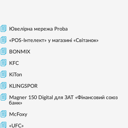
Ювелірна мережа Proba
«POS-Інтелект» у магазині «Світанок»
BONMIX
KFC
KiTon
KLINGSPOR
Magner 150 Digital для ЗАТ «Фінансовий союз
банк»
McFoxy
«UFC»