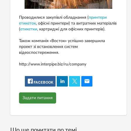
Проводилися закупівлі обладнання (
принтери
етикеток
, офісні принтери) та витратних матеріалів
(
етикетки
, картриджі для офісних принтерів).
Також компанія «Восток» успішно завершила
проект зі встановлення систем
відеоспостереження.
http://www.interpipe.biz/ru/company
FACEBOOK
Задати питання
Що ще почитати по темі