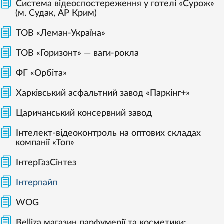
Система відеоспостереження у готелі «Сурож»
(м. Судак, АР Крим)
ТОВ «Леман-Україна»
ТОВ «Горизонт» — ваги-рокла
ФГ «Орбіта»
Харківський асфальтний завод «Паркінг+»
Царичанський консервний завод
Інтелект-відеоконтроль на оптових складах
компанії «Топ»
ІнтерГазСінтез
Інтерпайп
WOG
Belliza магазин парфумерії та косметики: