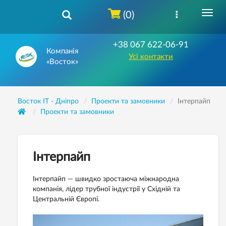
(0)
+38 067 622-06-91
Компанія
Усі контакти
«Восток»
Восток IT - Дніпро
Проекти та замовники
Інтерпайп
Проекти та замовники
Інтерпайп
Інтерпайп — швидко зростаюча міжнародна
компанія, лідер трубної індустрії у Східній та
Центральній Європі.