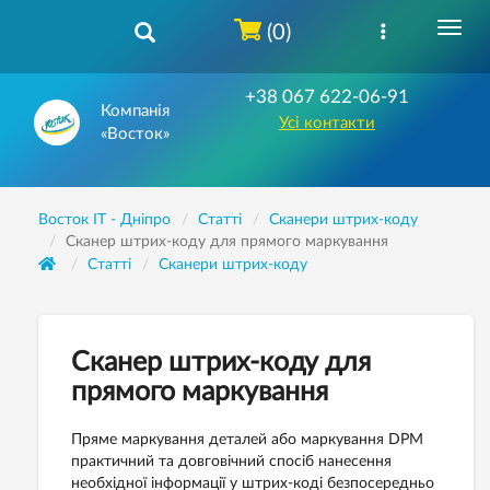
(0)
+38 067 622-06-91
Компанія
Усі контакти
«Восток»
Восток IT - Дніпро
Статті
Сканери штрих-коду
Сканер штрих-коду для прямого маркування
Статті
Сканери штрих-коду
Сканер штрих-коду для
прямого маркування
Пряме маркування деталей або маркування DPM
практичний та довговічний спосіб нанесення
необхідної інформації у штрих-коді безпосередньо