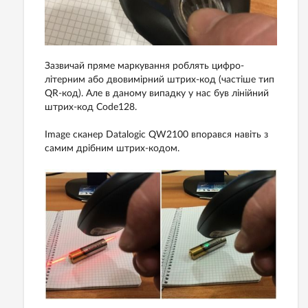
Зазвичай пряме маркування роблять
цифро
-
літерним
або двовимірний штрих-код (частіше тип
QR-код). Але в даному випадку у нас був лінійний
штрих-код Code128.
Image сканер Datalogic QW2100 впорався навіть з
самим дрібним штрих-кодом.