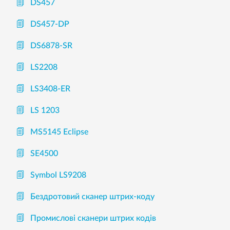
DS457
DS457-DP
DS6878-SR
LS2208
LS3408-ER
LS 1203
MS5145 Eclipse
SE4500
Symbol LS9208
Бездротовий сканер штрих-коду
Промислові сканери штрих кодів