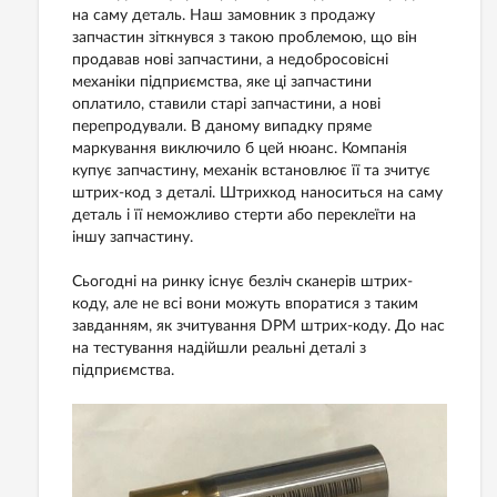
на саму деталь. Наш замовник з продажу
запчастин зіткнувся з такою проблемою, що він
продавав нові запчастини, а недобросовісні
механіки підприємства, яке ці запчастини
оплатило, ставили старі запчастини, а нові
перепродували. В даному випадку пряме
маркування виключило б цей нюанс. Компанія
купує запчастину, механік встановлює її та зчитує
штрих-код з деталі. Штрихкод наноситься на саму
деталь і її неможливо стерти або переклеїти на
іншу запчастину.
Сьогодні на ринку існує безліч сканерів штрих-
коду, але не всі вони можуть впоратися з таким
завданням, як зчитування DPM штрих-коду. До нас
на тестування надійшли реальні деталі з
підприємства.