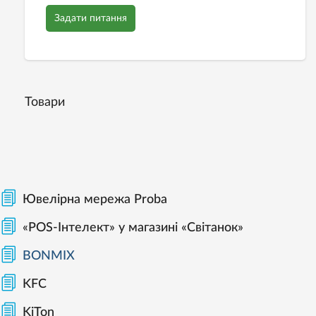
Задати питання
Товари
Ювелірна мережа Proba
«POS-Інтелект» у магазині «Світанок»
BONMIX
KFC
KiTon