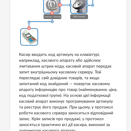
Касир вводить код артикулу на клавіатурі,
наприклад, касового апарату або здійснює
зчитування штрих-коду, касовий апарат передає
запит внутрішньому касовому серверу. Той
переглядає свій довідник товарів, та якщо
запитаний код знайдений — повертає касовому
апарату інформацію про товар (найменування, ціна,
код податкової групи). На основі цієї інформації
касовий апарат виконує програмування артикулу
та реєструє його продаж. При цьому, у протокол
роботи касового сервера заноситься відповідний
запис. Крім записів про продажі, у протокол
заносяться практично всі дії касира, виконані за
допомогою касового апарату.