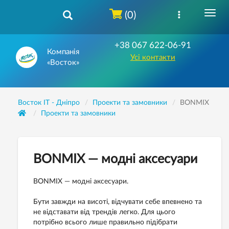
(0)
+38 067 622-06-91
Компанія
Усі контакти
«Восток»
Восток IT - Дніпро
Проекти та замовники
BONMIX
Проекти та замовники
BONMIX — модні аксесуари
BONMIX — модні аксесуари.
Бути завжди на висоті, відчувати себе впевнено та
не відставати від трендів легко. Для цього
потрібно всього лише правильно підібрати