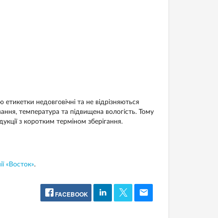
 етикетки недовговічні та не відрізняються
вання, температура та підвищена вологість. Тому
укції з коротким терміном зберігання.
ї «Восток»
.
FACEBOOK