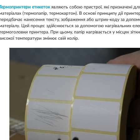
Термопринтери етикеток
являють собою пристрої, які призначені дл
матеріалах (термопапір, термокартон). В основі принципу дії принте
передбачає нанесення тексту, зображення або штрих-коду за допом
матеріалу. Цей процес здійснюється за допомогою нагрівальних елем
термоголовки принтера. При цьому, папір нагрівається у місцях зіт
високої температури змінює свій колір.