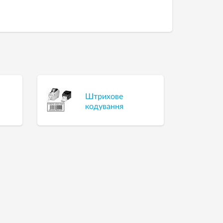
Штрихове
р
кодування