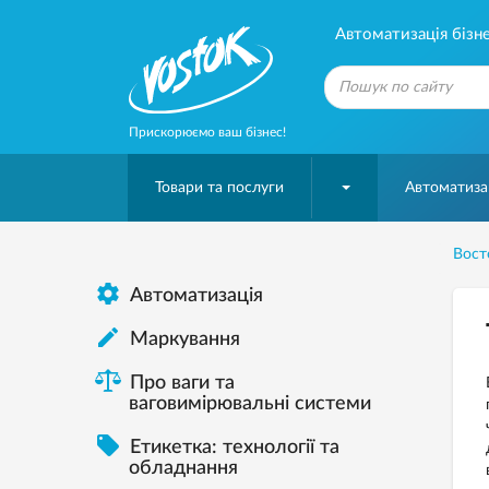
Автоматизація бізне
Прискорюємо ваш бізнес!
Товари та послуги
Автоматизац
Вост

Автоматизація

Mаркування
Про ваги та
ваговимірювальні системи

Етикетка: технології та
обладнання