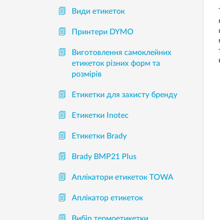
Види етикеток
Принтери DYMO
Виготовлення самоклейних
етикеток різних форм та
розмірів
Етикетки для захисту бренду
Етикетки Inotec
Етикетки Brady
Brady BMP21 Plus
Аплікатори етикеток TOWA
Аплікатор етикеток
Вибір термоетикетки