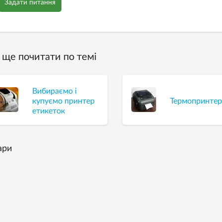
Задати питання
ще почитати по темі
Вибираємо і
купуємо принтер
Термопринте
етикеток
ари