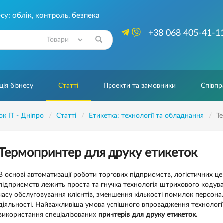
су: облік, контроль, безпека
+38 068 405-41-1
Знайти
ія бізнесу
Статті
Проекти та замовники
Співпр
ок IT - Дніпро
Статті
Етикетка: технології та обладнання
Т
Термопринтер для друку етикеток
В основі автоматизації роботи торгових підприємств, логістичних це
підприємств лежить проста та гнучка технологія штрихового кодуван
часу обслуговування клієнтів, зменшення кількості помилок персона
діяльності. Найважливіша умова успішного впровадження технологі
використання спеціалізованих
принтерів для друку етикеток.