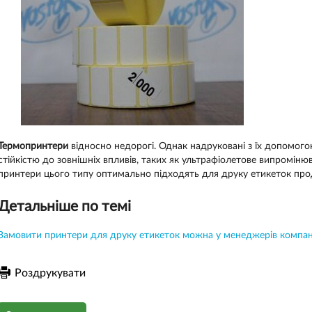
Термопринтери
відносно недорогі. Однак надруковані з їх допомогою
стійкістю до зовнішніх впливів, таких як ультрафіолетове випроміню
принтери цього типу оптимально підходять для друку етикеток прод
Детальніше по темі
Замовити принтери для друку етикеток можна у менеджерів компані
Роздрукувати