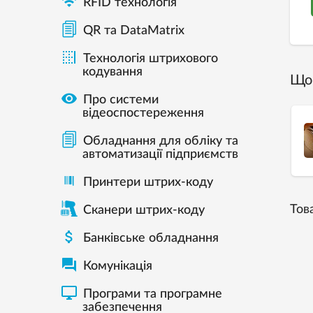

RFID технологія
QR та DataMatrix

Технологія штрихового
кодування
Що 

Про системи
відеоспостереження
Обладнання для обліку та
автоматизації підприємств
Принтери штрих-коду
Тов
Сканери штрих-коду

Банківське обладнання

Комунікація

Програми та програмне
забезпечення