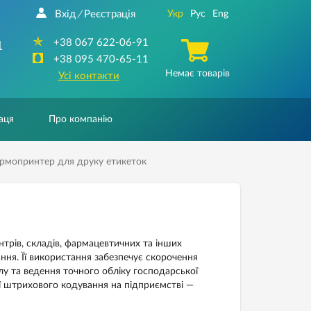
Вхід
Реєстрація
Укр
Рус
Eng
/
+38 067 622-06-91
1
+38 095 470-65-11
Немає товарів
Усі контакти
аця
Про компанію
ермопринтер для друку етикеток
нтрів, складів, фармацевтичних та інших
ня. Її використання забезпечує скорочення
лу та ведення точного обліку господарської
ї штрихового кодування на підприємстві —