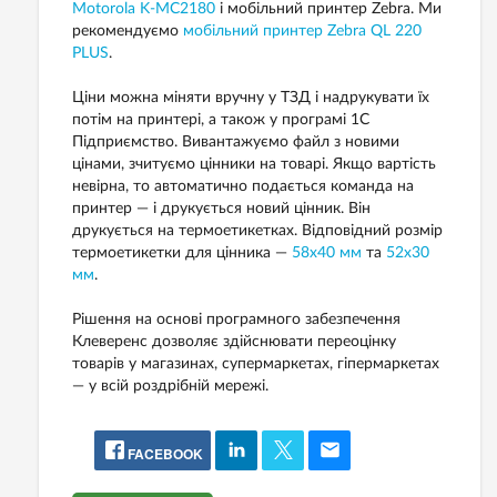
Motorola K-MC2180
і мобільний принтер Zebra. Ми
рекомендуємо
мобільний принтер Zebra QL 220
PLUS
.
Ціни можна міняти вручну у ТЗД і надрукувати їх
потім на принтері, а також у програмі 1С
Підприємство. Вивантажуємо файл з новими
цінами, зчитуємо цінники на товарі. Якщо вартість
невірна, то автоматично подається команда на
принтер — і друкується новий цінник. Він
друкується на термоетикетках. Відповідний розмір
термоетикетки для цінника —
58х40 мм
та
52х30
мм
.
Рішення на основі програмного забезпечення
Клеверенс дозволяє здійснювати переоцінку
товарів у магазинах, супермаркетах, гіпермаркетах
— у всій роздрібній мережі.
FACEBOOK