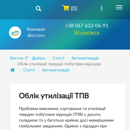
(0)
+38 067 622-06-91
Компанія
Усі контакти
«Восток»
Восток IT - Дніпро
Статті
Автоматизація
Облік утилізації твердих побутових відходів
Статті
Автоматизація
Облік утилізації ТПВ
Проблема вивезення, сортування та утилізації
твердих побутових відходів (ТПВ) є досить
складною та у багатьох країнах досі невирішеним
глобальним завданням. Однією з підзадач при