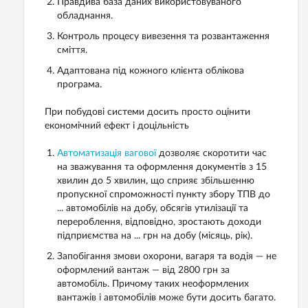
Правдива база даних використовуваного
обладнання.
Контроль процесу вивезення та розвантаження
сміття.
Адаптована під кожного клієнта облікова
програма.
При побудові системи досить просто оцінити
економічний ефект і доцільність
Автоматизація вагової
дозволяє скоротити час
на зважування та оформлення документів з 15
хвилин до 5 хвилин, що сприяє збільшенню
пропускної спроможності пункту збору ТПВ до
... автомобілів на добу, обсягів утилізації та
перероблення, відповідно, зростають доходи
підприємства на ... грн на добу (місяць, рік).
Запобігання змови охорони, вагаря та водія — не
оформлений вантаж — від 2800 грн за
автомобіль. Причому таких неоформлених
вантажів і автомобілів може бути досить багато.