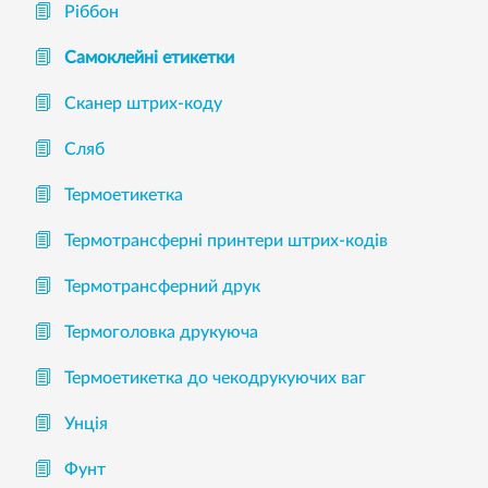
Ріббон
Самоклейні етикетки
Сканер штрих-коду
Сляб
Термоетикетка
Термотрансферні принтери штрих-кодів
Термотрансферний друк
Термоголовка друкуюча
Термоетикетка до чекодрукуючих ваг
Унція
Фунт