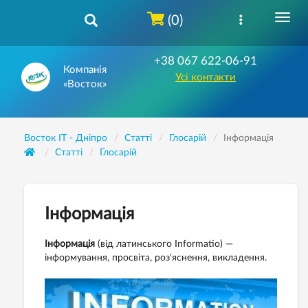
(0)
+38 067 622-06-91
Компанія
Усі контакти
«Восток»
Восток IT - Дніпро
Статті
Глосарій
Інформація
Статті
Глосарій
Інформація
Інформація
(від латинського Informatio) —
інформування, просвіта, роз'яснення, викладення.