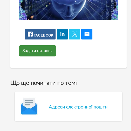
FACEBOOK
Задати питання
Що ще почитати по темі
Адреси електронної пошти