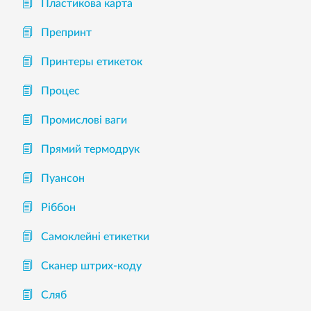
Пластикова карта
Препринт
Принтеры етикеток
Процес
Промислові ваги
Прямий термодрук
Пуансон
Ріббон
Самоклейні етикетки
Сканер штрих-коду
Сляб