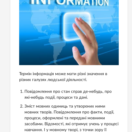
Термін інформація може мати різні значення в
різних галузях людської діяльності.
Повідомлення про стан справ де-небудь, про
які-небудь події, процеси та дані.
Зміст мовних одиниць та утворених ними
мовних творів. Повідомлення про факти, події,
процеси, оформлені та передані мовними
засобами. Відомості, які отримує учень у процесі
навчання. І у мовному творі, з точки зору її