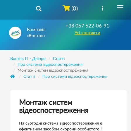
(0)
+38 067 622-06-91
Компанія
Усі контакти
«Восток»
Восток IT - Дніпро
Статті
Про системи відеоспостереження
Монтаж систем відеоспостереження
Статті
Про системи відеоспостереження
Монтаж систем
відеоспостереження
На сьогодні система відеоспостереження є
ефективним засобом охорони особистого і