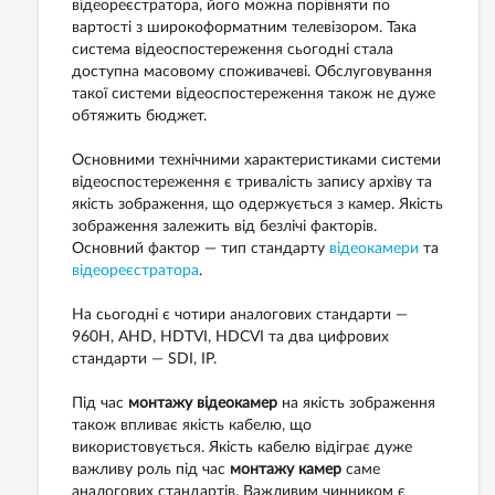
відеореєстратора, його можна порівняти по
вартості з широкоформатним телевізором. Така
система відеоспостереження сьогодні стала
доступна масовому споживачеві. Обслуговування
такої системи відеоспостереження також не дуже
обтяжить бюджет.
Основними технічними характеристиками системи
відеоспостереження є тривалість запису архіву та
якість зображення, що одержується з камер. Якість
зображення залежить від безлічі факторів.
Основний фактор — тип стандарту
відеокамери
та
відеореєстратора
.
На сьогодні є чотири аналогових стандарти —
960H, AHD, HDTVI, HDCVI та два цифрових
стандарти — SDI, IP.
Під час
монтажу відеокамер
на якість зображення
також впливає якість кабелю, що
використовується. Якість кабелю відіграє дуже
важливу роль під час
монтажу камер
саме
аналогових стандартів. Важливим чинником є ​​